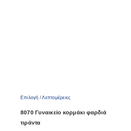
του
προϊόντος
Αυτό
Επιλογή
/
Λεπτομέρειες
το
8070 Γυναικείο κορμάκι φαρδιά
προϊόν
τιράντα
έχει