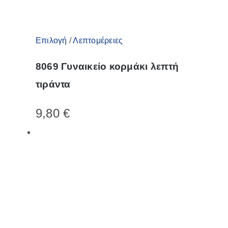
Αυτό
Επιλογή
/
Λεπτομέρειες
το
8069 Γυναικείο κορμάκι λεπτή
προϊόν
τιράντα
έχει
πολλαπλές
9,80
€
παραλλαγές.
Οι
επιλογές
μπορούν
να
επιλεγούν
στη
σελίδα