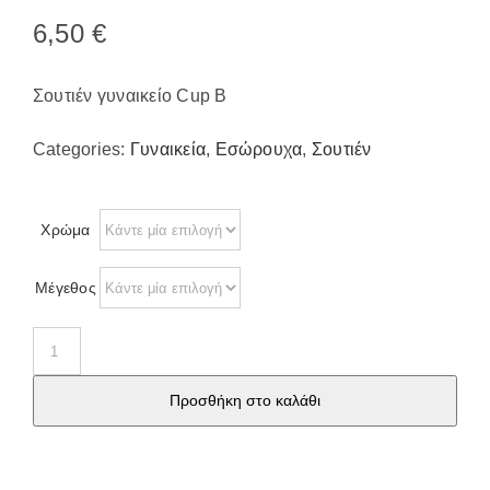
Παπούτσια/Παντόφλες
6,50
€
Χριστουγεννιάτικα
Επικοινωνία
Σουτιέν γυναικείο Cup B
Categories:
Γυναικεία
,
Εσώρουχα
,
Σουτιέν
Χρώμα
Μέγεθος
Σουτιέν
γυναικείο
Προσθήκη στο καλάθι
Cup
B
8886-