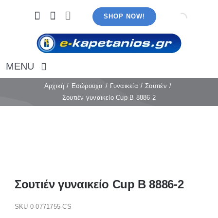
Μετάβαση
SHOP NOW!
στο
περιεχόμενο
MENU
Αρχική
Αρχική
Εσώρουχα
Γυναικεία
Σουτιέν
Σουτιέν γυναικείο Cup B 8886-2
Εσώρουχα
Καλσόν
Κάλτσες
Πιτζάμες
Αξεσουάρ
Μαγιό
Σουτιέν γυναικείο Cup B 8886-2
Λευκά είδη
Ρούχα
SKU
0-0771755-CS