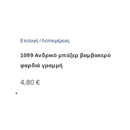
Αυτό
Επιλογή
/
Λεπτομέρειες
το
1099 Ανδρικό μπόξερ βαμβακερό
προϊόν
φαρδιά γραμμή
έχει
πολλαπλές
4,80
€
παραλλαγές.
Οι
επιλογές
μπορούν
να
επιλεγούν