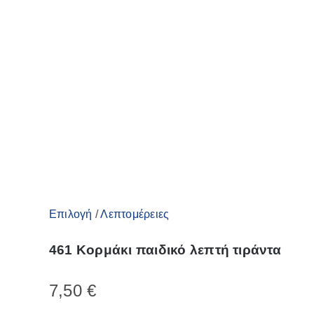
στη
σελίδα
του
προϊόντος
Αυτό
Επιλογή
/
Λεπτομέρειες
το
461 Κορμάκι παιδικό λεπτή τιράντα
προϊόν
έχει
7,50
€
πολλαπλές