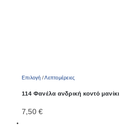
Αυτό
Επιλογή
/
Λεπτομέρειες
το
114 Φανέλα ανδρική κοντό μανίκι
προϊόν
έχει
7,50
€
πολλαπλές
παραλλαγές.
Οι