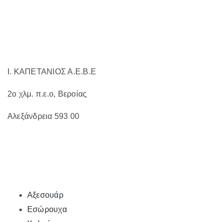
στη
σελίδα
του
προϊόντος
Ι. ΚΑΠΕΤΑΝΙΟΣ Α.Ε.Β.Ε
2ο χλμ. π.ε.ο, Βεροίας
Αλεξάνδρεια 593 00
Αξεσουάρ
Εσώρουχα