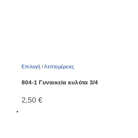
στη
σελίδα
του
προϊόντος
Αυτό
Επιλογή
/
Λεπτομέρειες
το
804-1 Γυναικεία κυλότα 3/4
προϊόν
έχει
2,50
€
πολλαπλές
παραλλαγές.
Οι
επιλογές
μπορούν