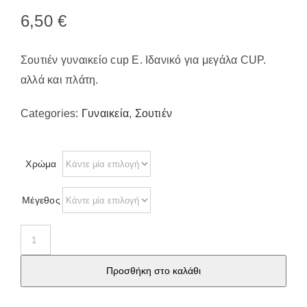
Παπούτσια/Παντόφλες
6,50
€
Χριστουγεννιάτικα
Επικοινωνία
Σουτιέν γυναικείο cup E. Ιδανικό για μεγάλα CUP.
αλλά και πλάτη.
Categories:
Γυναικεία
,
Σουτιέν
Χρώμα
Μέγεθος
Σουτιέν
γυναικείο
Προσθήκη στο καλάθι
cup
E