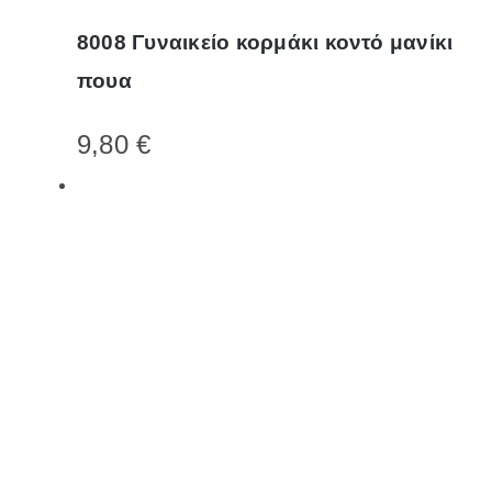
το
8008 Γυναικείο κορμάκι κοντό μανίκι
προϊόν
πουα
έχει
πολλαπλές
9,80
€
παραλλαγές.
Οι
επιλογές
μπορούν
να
επιλεγούν
στη
σελίδα
του
προϊόντος