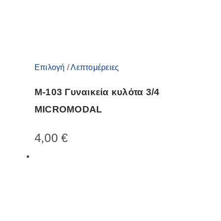
σελίδα
του
προϊόντος
Αυτό
Επιλογή
/
Λεπτομέρειες
το
M-103 Γυναικεία κυλότα 3/4
προϊόν
MICROMODAL
έχει
πολλαπλές
4,00
€
παραλλαγές.
Οι
επιλογές
μπορούν
να
επιλεγούν