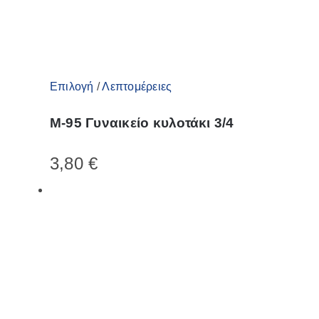
Αυτό
Επιλογή
/
Λεπτομέρειες
το
Μ-95 Γυναικείο κυλοτάκι 3/4
προϊόν
έχει
3,80
€
πολλαπλές
παραλλαγές.
Οι
επιλογές
μπορούν
να
επιλεγούν
στη