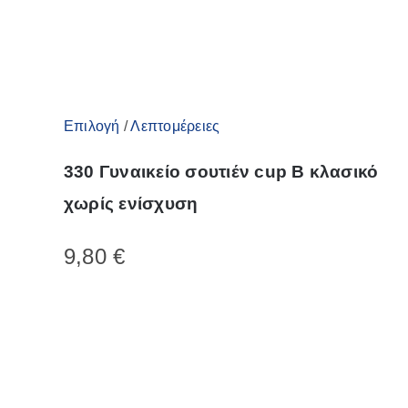
Αυτό
Επιλογή
/
Λεπτομέρειες
το
330 Γυναικείο σουτιέν cup B κλασικό
προϊόν
χωρίς ενίσχυση
έχει
πολλαπλές
9,80
€
παραλλαγές.
Οι
επιλογές
μπορούν
να
επιλεγούν