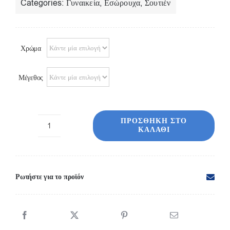
Categories:
Γυναικεία
,
Εσώρουχα
,
Σουτιέν
Χρώμα
Μέγεθος
ΠΡΟΣΘΉΚΗ ΣΤΟ
ΚΑΛΆΘΙ
Σουτιέν
γυναικείο
δαντέλα
cupB
Ρωτήστε για το προϊόν
χωρίς
μπανέλα
837554