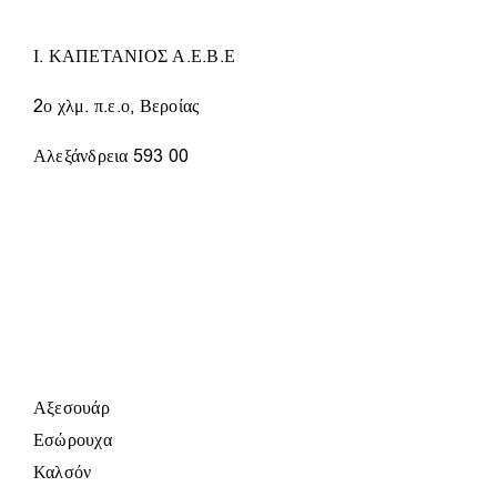
ΕΠΙΛΕΓΟΎΝ
ΣΤΗ
Ι. ΚΑΠΕΤΑΝΙΟΣ Α.Ε.Β.Ε
ΣΕΛΊΔΑ
ΤΟΥ
ΠΡΟΪΌΝΤΟΣ
2ο χλμ. π.ε.ο, Βεροίας
Αλεξάνδρεια 593 00
Αξεσουάρ
Εσώρουχα
Καλσόν