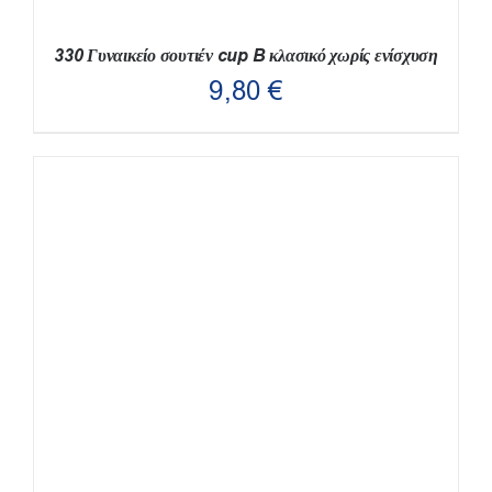
ΤΟΥ
ΠΡΟΪΌΝΤΟΣ
330 Γυναικείο σουτιέν cup B κλασικό χωρίς ενίσχυση
9,80
€
ΑΥΤΌ
ΕΠΙΛΟΓΉ
/
ΛΕΠΤΟΜΈΡΕΙΕΣ
ΤΟ
ΠΡΟΪΌΝ
ΈΧΕΙ
ΠΟΛΛΑΠΛΈΣ
ΠΑΡΑΛΛΑΓΈΣ.
ΟΙ
ΕΠΙΛΟΓΈΣ
ΜΠΟΡΟΎΝ