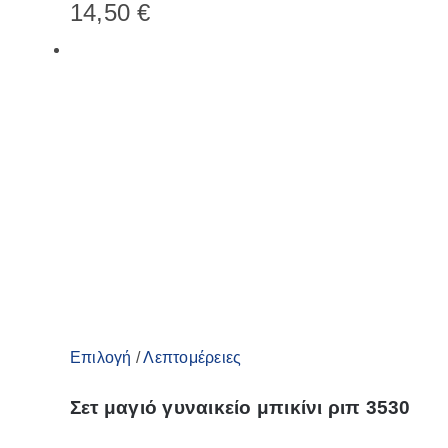
14,50
€
πολλαπλές
παραλλαγές.
Οι
επιλογές
μπορούν
να
επιλεγούν
στη
σελίδα
του
προϊόντος
Αυτό
Επιλογή
/
Λεπτομέρειες
το
Σετ μαγιό γυναικείο μπικίνι ριπ 3530
προϊόν
έχει