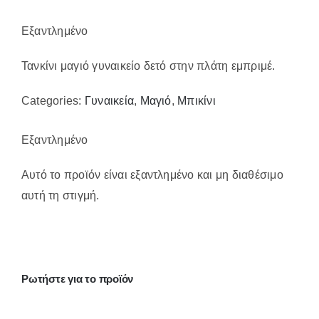
Παπούτσια/Παντόφλες
Χριστουγεννιάτικα
Εξαντλημένο
Επικοινωνία
Τανκίνι μαγιό γυναικείο δετό στην πλάτη εμπριμέ.
Categories:
Γυναικεία
,
Μαγιό
,
Μπικίνι
Εξαντλημένο
Αυτό το προϊόν είναι εξαντλημένο και μη διαθέσιμο
αυτή τη στιγμή.
Ρωτήστε για το προϊόν