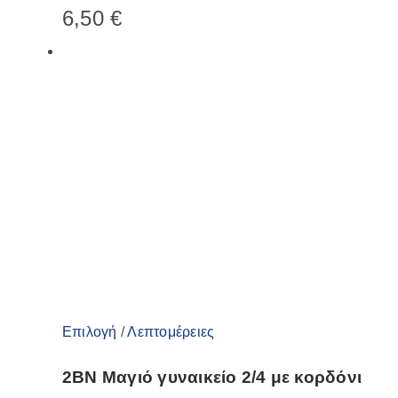
6,50
€
πολλαπλές
παραλλαγές.
Οι
επιλογές
μπορούν
να
επιλεγούν
στη
σελίδα
του
προϊόντος
Αυτό
Επιλογή
/
Λεπτομέρειες
το
2BN Μαγιό γυναικείο 2/4 με κορδόνι
προϊόν