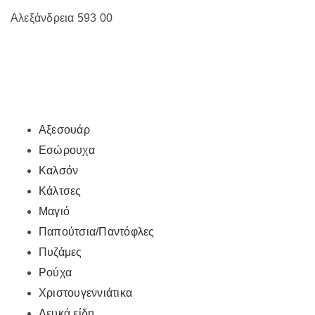
Αλεξάνδρεια 593 00
Αξεσουάρ
Εσώρουχα
Καλσόν
Κάλτσες
Μαγιό
Παπούτσια/Παντόφλες
Πυζάμες
Ρούχα
Χριστουγεννιάτικα
Λευκά είδη