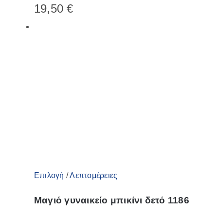
19,50
€
πολλαπλές
παραλλαγές.
Οι
επιλογές
μπορούν
να
επιλεγούν
στη
σελίδα
του
προϊόντος
Αυτό
Επιλογή
/
Λεπτομέρειες
το
Μαγιό γυναικείο μπικίνι δετό 1186
προϊόν
έχει