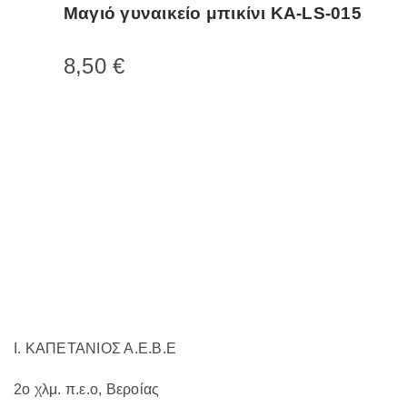
Μαγιό γυναικείο μπικίνι KA-LS-015
προϊόν
έχει
8,50
€
πολλαπλές
παραλλαγές.
Οι
επιλογές
μπορούν
να
επιλεγούν
στη
σελίδα
του
προϊόντος
Ι. ΚΑΠΕΤΑΝΙΟΣ Α.Ε.Β.Ε
2ο χλμ. π.ε.ο, Βεροίας