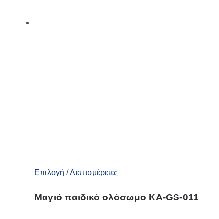
Αυτό
Επιλογή
/
Λεπτομέρειες
το
Μαγιό παιδικό ολόσωμο KA-GS-011
προϊόν
έχει