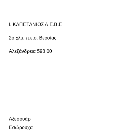
ΣΤΗ
ΣΕΛΊΔΑ
ΤΟΥ
ΠΡΟΪΌΝΤΟΣ
Ι. ΚΑΠΕΤΑΝΙΟΣ Α.Ε.Β.Ε
2ο χλμ. π.ε.ο, Βεροίας
Αλεξάνδρεια 593 00
Αξεσουάρ
Εσώρουχα