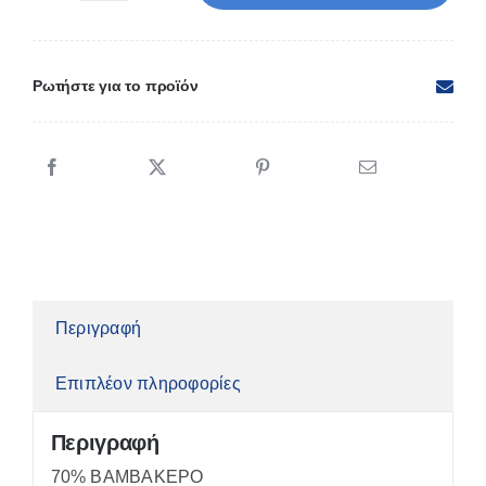
55
Γυναικέιο
σοσόνι
Ρωτήστε για το προϊόν
βαμβ/
λύκρα
2
ζεύγη
ποσότητα
Περιγραφή
Επιπλέον πληροφορίες
Περιγραφή
70% ΒΑΜΒΑΚΕΡΟ