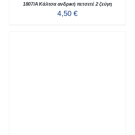
1807/Α Κάλτσα ανδρική πετσετέ 2 ζεύγη
4,50
€
ΑΥΤΌ
ΕΠΙΛΟΓΉ
/
ΛΕΠΤΟΜΈΡΕΙΕΣ
ΤΟ
ΠΡΟΪΌΝ
ΈΧΕΙ
ΠΟΛΛΑΠΛΈΣ
ΠΑΡΑΛΛΑΓΈΣ.
ΟΙ
ΕΠΙΛΟΓΈΣ
ΜΠΟΡΟΎΝ
ΝΑ
ΕΠΙΛΕΓΟΎΝ
ΣΤΗ
ΣΕΛΊΔΑ
ΤΟΥ
ΠΡΟΪΌΝΤΟΣ