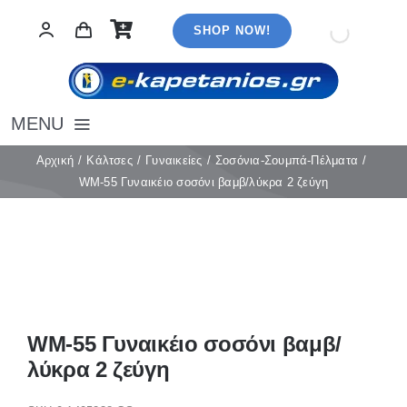
Μετάβαση
SHOP NOW!
στο
περιεχόμενο
MENU
Αρχική
Αρχική
Κάλτσες
Γυναικείες
Σοσόνια-Σουμπά-Πέλματα
WM-55 Γυναικέιο σοσόνι βαμβ/λύκρα 2 ζεύγη
Εσώρουχα
Καλσόν
Κάλτσες
Πιτζάμες
Αξεσουάρ
Μαγιό
WM-55 Γυναικέιο σοσόνι βαμβ/
Λευκά είδη
λύκρα 2 ζεύγη
Ρούχα