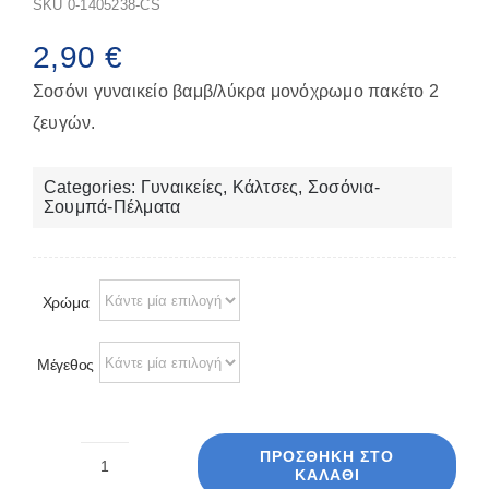
SKU
0-1405238-CS
Παπούτσια/Παντόφλες
Χριστουγεννιάτικα
2,90
€
Επικοινωνία
Σοσόνι γυναικείο βαμβ/λύκρα μονόχρωμο πακέτο 2
ζευγών.
Categories:
Γυναικείες
,
Κάλτσες
,
Σοσόνια-
Σουμπά-Πέλματα
Χρώμα
Μέγεθος
ΠΡΟΣΘΉΚΗ ΣΤΟ
ΚΑΛΆΘΙ
WM-