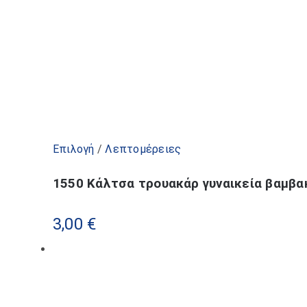
Αυτό
Επιλογή
/
Λεπτομέρειες
το
1550 Κάλτσα τρουακάρ γυναικεία βαμβα
προϊόν
έχει
3,00
€
πολλαπλές
παραλλαγές.
Οι
επιλογές