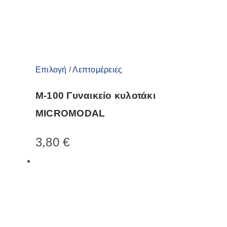
σελίδα
του
προϊόντος
Αυτό
Επιλογή
/
Λεπτομέρειες
το
M-100 Γυναικείο κυλοτάκι
προϊόν
MICROMODAL
έχει
πολλαπλές
3,80
€
παραλλαγές.
Οι
επιλογές
μπορούν
να
επιλεγούν