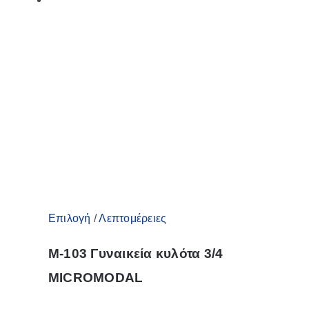
Αυτό
Επιλογή
/
Λεπτομέρειες
το
M-103 Γυναικεία κυλότα 3/4
προϊόν
MICROMODAL
έχει
πολλαπλές