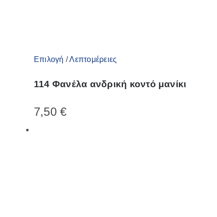
Αυτό
Επιλογή
/
Λεπτομέρειες
το
114 Φανέλα ανδρική κοντό μανίκι
προϊόν
έχει
7,50
€
πολλαπλές
παραλλαγές.
Οι
επιλογές
μπορούν
να
επιλεγούν
στη