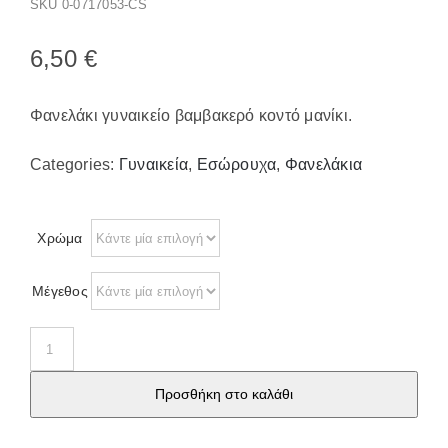
SKU
0-0717053-CS
Παπούτσια/Παντόφλες
Χριστουγεννιάτικα
6,50
€
Επικοινωνία
Φανελάκι γυναικείο βαμβακερό κοντό μανίκι.
Categories:
Γυναικεία
,
Εσώρουχα
,
Φανελάκια
Χρώμα
Μέγεθος
2133
Γυναικείο
Προσθήκη στο καλάθι
φανελάκι
βαμβακολύκρα