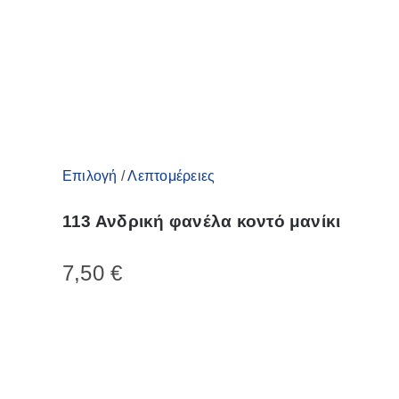
Αυτό
Επιλογή
/
Λεπτομέρειες
το
113 Ανδρική φανέλα κοντό μανίκι
προϊόν
έχει
7,50
€
πολλαπλές
παραλλαγές.
Οι
επιλογές
μπορούν