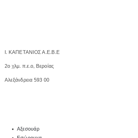
να
επιλεγούν
στη
σελίδα
του
προϊόντος
Ι. ΚΑΠΕΤΑΝΙΟΣ Α.Ε.Β.Ε
2ο χλμ. π.ε.ο, Βεροίας
Αλεξάνδρεια 593 00
Αξεσουάρ
Εσώρουχα