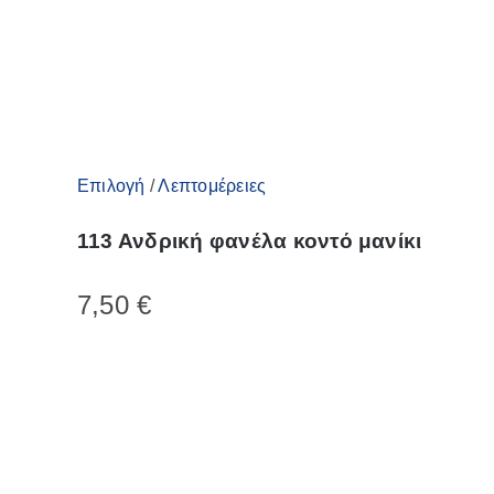
σελίδα
του
προϊόντος
Αυτό
Επιλογή
/
Λεπτομέρειες
το
113 Ανδρική φανέλα κοντό μανίκι
προϊόν
έχει
7,50
€
πολλαπλές
παραλλαγές.
Οι
επιλογές
μπορούν
να