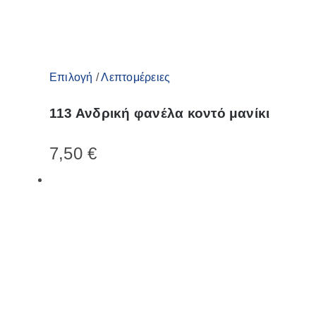
Αυτό
Επιλογή
/
Λεπτομέρειες
το
113 Ανδρική φανέλα κοντό μανίκι
προϊόν
έχει
7,50
€
πολλαπλές
παραλλαγές.
Οι
επιλογές
μπορούν
να
επιλεγούν
στη