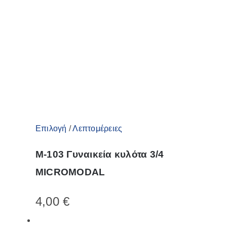
να
επιλεγούν
στη
σελίδα
του
προϊόντος
Αυτό
Επιλογή
/
Λεπτομέρειες
το
M-103 Γυναικεία κυλότα 3/4
προϊόν
MICROMODAL
έχει
πολλαπλές
4,00
€
παραλλαγές.
Οι