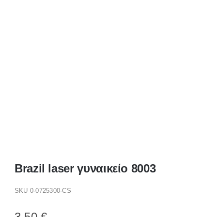
Παπούτσια/Παντόφλες
Χριστουγεννιάτικα
Επικοινωνία
Brazil laser γυναικείο 8003
SKU
0-0725300-CS
3,50
€