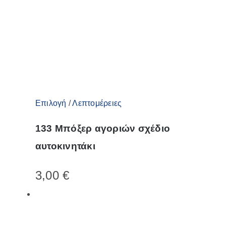
Αυτό
Επιλογή
/
Λεπτομέρειες
το
133 Μπόξερ αγοριών σχέδιο
προϊόν
αυτοκινητάκι
έχει
πολλαπλές
3,00
€
παραλλαγές.
Οι
επιλογές
μπορούν