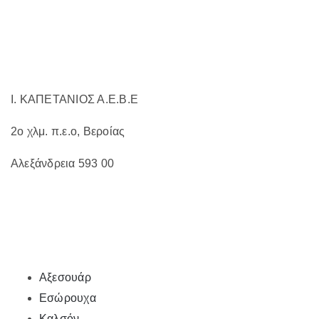
επιλεγούν
στη
σελίδα
του
προϊόντος
Ι. ΚΑΠΕΤΑΝΙΟΣ Α.Ε.Β.Ε
2ο χλμ. π.ε.ο, Βεροίας
Αλεξάνδρεια 593 00
Αξεσουάρ
Εσώρουχα
Καλσόν