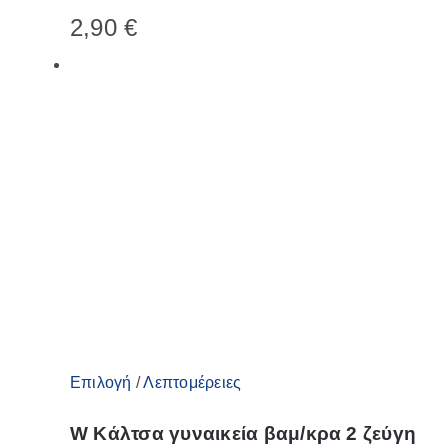
έχει
2,90
€
πολλαπλές
παραλλαγές.
Οι
επιλογές
μπορούν
να
επιλεγούν
στη
σελίδα
του
προϊόντος
Αυτό
Επιλογή
/
Λεπτομέρειες
το
W Κάλτσα γυναικεία βαμ/κρα 2 ζεύγη
προϊόν