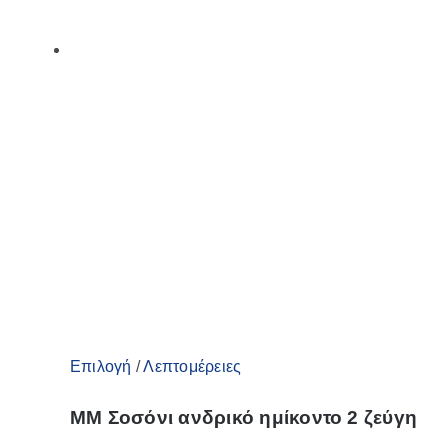
Αυτό
Επιλογή
/
Λεπτομέρειες
το
ΜΜ Σοσόνι ανδρικό ημίκοντο 2 ζεύγη
προϊόν