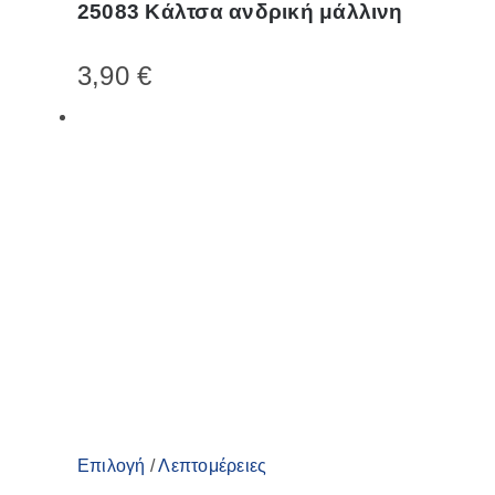
25083 Κάλτσα ανδρική μάλλινη
προϊόν
έχει
3,90
€
πολλαπλές
παραλλαγές.
Οι
επιλογές
μπορούν
να
επιλεγούν
στη
σελίδα
του
προϊόντος
Αυτό
Επιλογή
/
Λεπτομέρειες