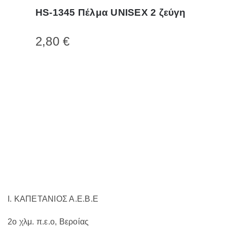
το
HS-1345 Πέλμα UNISEX 2 ζεύγη
προϊόν
έχει
2,80
€
πολλαπλές
παραλλαγές.
Οι
επιλογές
μπορούν
να
επιλεγούν
στη
σελίδα
του
προϊόντος
Ι. ΚΑΠΕΤΑΝΙΟΣ Α.Ε.Β.Ε
2ο χλμ. π.ε.ο, Βεροίας