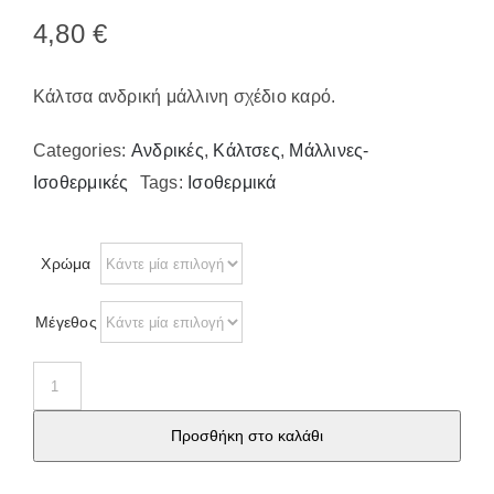
Παπούτσια/Παντόφλες
4,80
€
Χριστουγεννιάτικα
Επικοινωνία
Κάλτσα ανδρική μάλλινη σχέδιο καρό.
Categories:
Ανδρικές
,
Κάλτσες
,
Μάλλινες-
Ισοθερμικές
Tags:
Ισοθερμικά
Χρώμα
Μέγεθος
Κάλτσα
ανδρική
Προσθήκη στο καλάθι
μαλλινη
12618