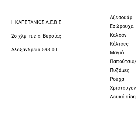
ΤΟΥ
ΤΟΥ
ΠΡΟΪΌΝΤΟΣ
ΠΡΟΪΌΝ
Αξεσουάρ
Ι. ΚΑΠΕΤΑΝΙΟΣ Α.Ε.Β.Ε
Εσώρουχα
Καλσόν
2ο χλμ. π.ε.ο, Βεροίας
Κάλτσες
Αλεξάνδρεια 593 00
Μαγιό
Παπούτσια
Πυζάμες
Ρούχα
Χριστουγεν
Λευκά είδη