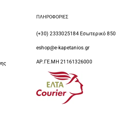
ΤΟΥ
ΤΟΥ
ΠΡΟΪΌΝΤΟΣ
ΠΡΟΪΌΝΤΟΣ
ΠΛΗΡΟΦΟΡΙΕΣ
(+30) 2333025184 Εσωτερικό 850
eshop@e-kapetanios.gr
ΑΡ.ΓΕ.ΜΗ 21161326000
σης