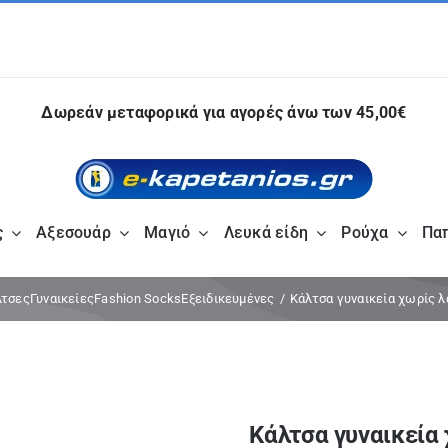
Δωρεάν μεταφορικά για αγορές άνω των 45,00€
ς
Αξεσουάρ
Μαγιό
Λευκά είδη
Ρούχα
Πα
λτσες
Γυναικείες
Fashion Socks
Εξειδικευμένες
Κάλτσα γυναικεία χωρίς λ
Κάλτσα γυναικεία