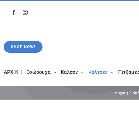
Μετάβαση
στο
περιεχόμενο
SHOP NOW!
ΑΡΧΙΚΗ
Εσώρουχα
Καλσόν
Κάλτσες
Πιτζάμε
Αρχική
Κά