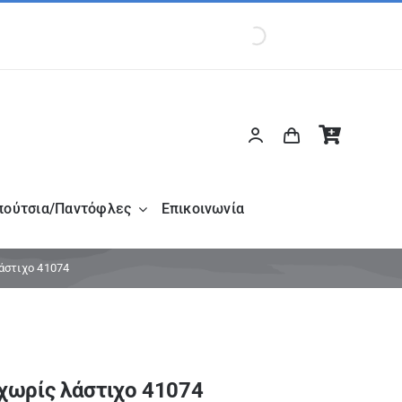
πούτσια/Παντόφλες
Επικοινωνία
άστιχο 41074
 χωρίς λάστιχο 41074