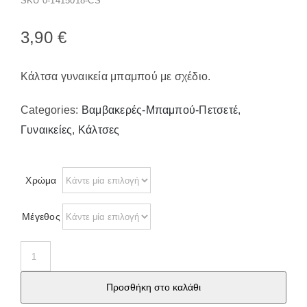
SKU
0-1415018-CS
Παπούτσια/Παντόφλες
Χριστουγεννιάτικα
3,90
€
Επικοινωνία
Κάλτσα γυναικεία μπαμπού με σχέδιο.
Categories:
Βαμβακερές-Μπαμπού-Πετσετέ
,
Γυναικείες
,
Κάλτσες
Χρώμα
Μέγεθος
Κάλτσα
γυναικεία
Προσθήκη στο καλάθι
μπαμπού