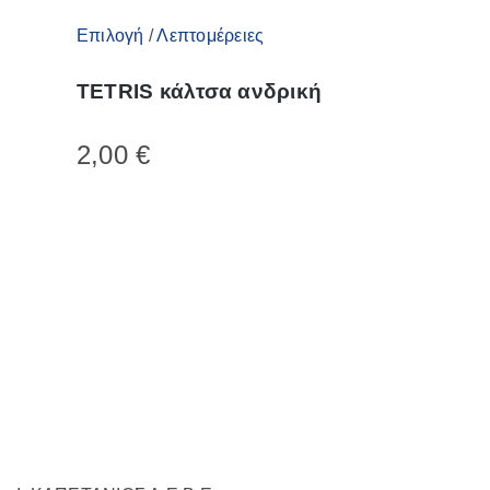
Αυτό
Επιλογή
/
Λεπτομέρειες
το
TETRIS κάλτσα ανδρική
προϊόν
έχει
2,00
€
πολλαπλές
παραλλαγές.
Οι
επιλογές
μπορούν
να
επιλεγούν
στη
σελίδα
του
προϊόντος