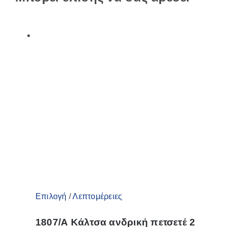
Αυτό
Επιλογή
/
Λεπτομέρειες
το
1807/Α Κάλτσα ανδρική πετσετέ 2
προϊόν