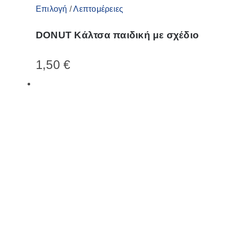
Αυτό
Επιλογή
/
Λεπτομέρειες
το
DONUT Κάλτσα παιδική με σχέδιο
προϊόν
έχει
1,50
€
πολλαπλές
παραλλαγές.
Οι
επιλογές
μπορούν
να
επιλεγούν
στη
σελίδα
του
προϊόντος