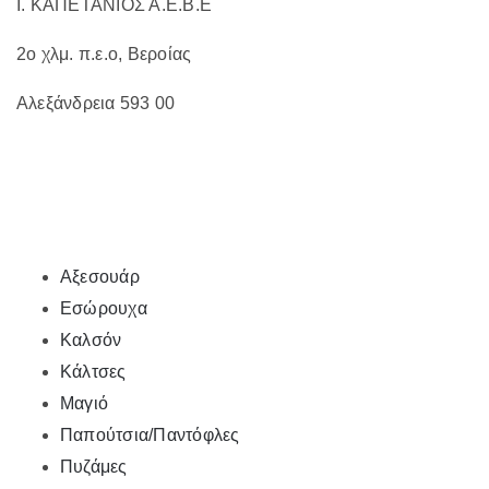
Ι. ΚΑΠΕΤΑΝΙΟΣ Α.Ε.Β.Ε
2ο χλμ. π.ε.ο, Βεροίας
Αλεξάνδρεια 593 00
Αξεσουάρ
Εσώρουχα
Καλσόν
Κάλτσες
Μαγιό
Παπούτσια/Παντόφλες
Πυζάμες