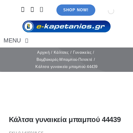
Μετάβαση
SHOP NOW!
στο
περιεχόμενο
MENU
Αρχική
Αρχική
Κάλτσες
Γυναικείες
Βαμβακερές-Μπαμπού-Πετσετέ
Εσώρουχα
Κάλτσα γυναικεία μπαμπού 44439
Καλσόν
Κάλτσες
Πιτζάμες
Αξεσουάρ
Μαγιό
Λευκά είδη
Κάλτσα γυναικεία μπαμπού 44439
Ρούχα