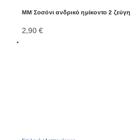
το
ΜΜ Σοσόνι ανδρικό ημίκοντο 2 ζεύγη
προϊόν
έχει
2,90
€
πολλαπλές
παραλλαγές.
Οι
επιλογές
μπορούν
να
επιλεγούν
στη
σελίδα
του
προϊόντος