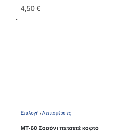
πολλαπλές
4,50
€
παραλλαγές.
Οι
επιλογές
μπορούν
να
επιλεγούν
στη
σελίδα
του
προϊόντος
Αυτό
Επιλογή
/
Λεπτομέρειες
το
MT-60 Σοσόνι πετσετέ κοφτό
προϊόν