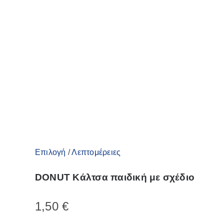
Αυτό
Επιλογή
/
Λεπτομέρειες
το
DONUT Κάλτσα παιδική με σχέδιο
προϊόν
έχει
1,50
€
πολλαπλές