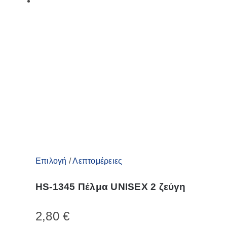
παραλλαγές.
Οι
επιλογές
μπορούν
να
επιλεγούν
στη
σελίδα
του
προϊόντος
Αυτό
Επιλογή
/
Λεπτομέρειες
το
HS-1345 Πέλμα UNISEX 2 ζεύγη
προϊόν
έχει
2,80
€
πολλαπλές