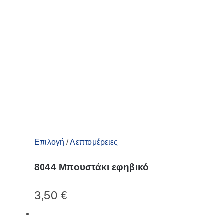
μπορούν
να
επιλεγούν
στη
σελίδα
του
προϊόντος
Αυτό
Επιλογή
/
Λεπτομέρειες
το
8044 Μπουστάκι εφηβικό
προϊόν
έχει
3,50
€
πολλαπλές
παραλλαγές.