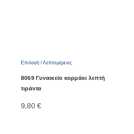
Αυτό
Επιλογή
/
Λεπτομέρειες
το
8069 Γυναικείο κορμάκι λεπτή
προϊόν
τιράντα
έχει
πολλαπλές
9,80
€
παραλλαγές.
Οι
επιλογές
μπορούν