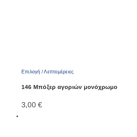
Αυτό
Επιλογή
/
Λεπτομέρειες
το
146 Μπόξερ αγοριών μονόχρωμο
προϊόν
έχει
3,00
€
πολλαπλές
παραλλαγές.
Οι
επιλογές