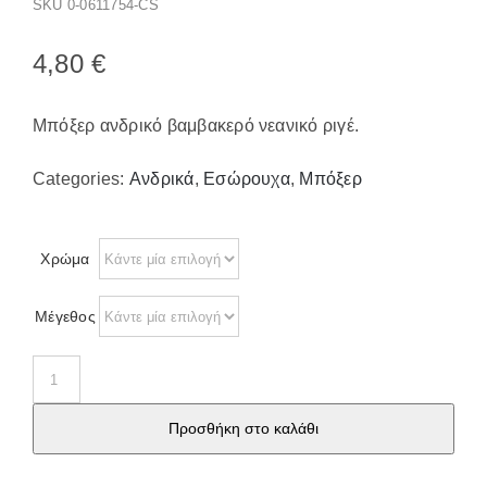
SKU
0-0611754-CS
Παπούτσια/Παντόφλες
Χριστουγεννιάτικα
4,80
€
Επικοινωνία
Μπόξερ ανδρικό βαμβακερό νεανικό ριγέ.
Categories:
Ανδρικά
,
Εσώρουχα
,
Μπόξερ
Χρώμα
Μέγεθος
Μπόξερ
ανδρικό
Προσθήκη στο καλάθι
βαμβακερό
νεανικό