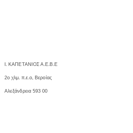
να
επιλεγούν
στη
σελίδα
του
προϊόντος
Ι. ΚΑΠΕΤΑΝΙΟΣ Α.Ε.Β.Ε
2ο χλμ. π.ε.ο, Βεροίας
Αλεξάνδρεια 593 00