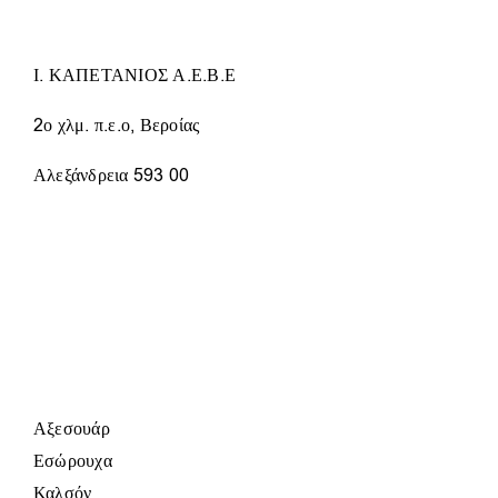
ΕΠΙΛΕΓΟΎΝ
ΣΤΗ
ΣΕΛΊΔΑ
Ι. ΚΑΠΕΤΑΝΙΟΣ Α.Ε.Β.Ε
ΤΟΥ
ΠΡΟΪΌΝΤΟΣ
2ο χλμ. π.ε.ο, Βεροίας
Αλεξάνδρεια 593 00
Αξεσουάρ
Εσώρουχα
Καλσόν