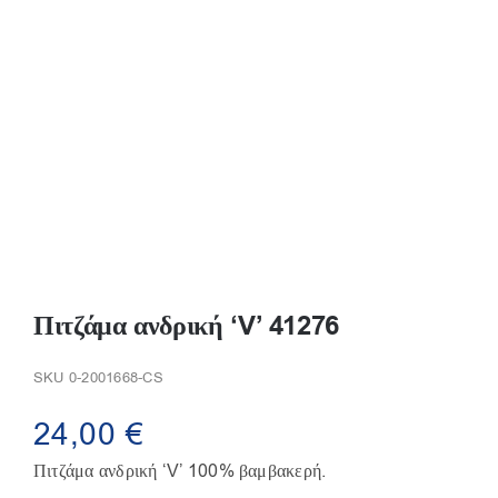
Παπούτσια/Παντόφλες
Χριστουγεννιάτικα
Επικοινωνία
Πιτζάμα ανδρική ‘V’ 41276
SKU
0-2001668-CS
24,00
€
Πιτζάμα ανδρική ‘V’ 100% βαμβακερή.