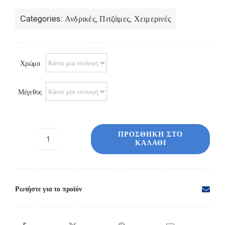
Categories:
Ανδρικές
,
Πιτζάμες
,
Χειμερινές
Χρώμα
Μέγεθος
ΠΡΟΣΘΉΚΗ ΣΤΟ
ΚΑΛΆΘΙ
Πιτζάμα
ανδρική
'V'
41276
Ρωτήστε για το προϊόν
ποσότητα