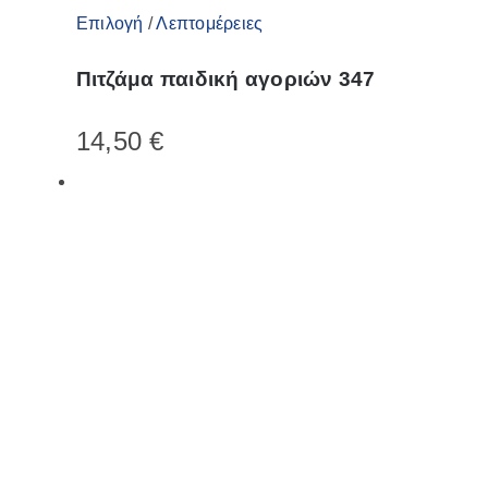
Αυτό
Επιλογή
/
Λεπτομέρειες
το
Πιτζάμα παιδική αγοριών 347
προϊόν
έχει
14,50
€
πολλαπλές
παραλλαγές.
Οι
επιλογές
μπορούν
να
επιλεγούν
στη
σελίδα
του
προϊόντος