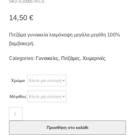
SKU
0-2008178-CS
Παπούτσια/Παντόφλες
Χριστουγεννιάτικα
14,50
€
Επικοινωνία
Πιτζάμα γυναικεία λαιμόκοψη μεγάλα μεγέθη 100%
βαμβακερή.
Categories:
Γυναικείες
,
Πιτζάμες
,
Χειμερινές
Χρώμα
Μέγεθος
Πιτζάμα
γυναικεία
Προσθήκη στο καλάθι
μεγάλα