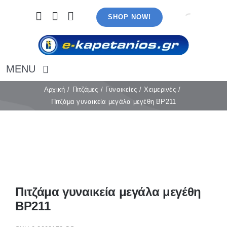
Μετάβαση
SHOP NOW!
στο
περιεχόμενο
MENU
Αρχική
Αρχική
Πιτζάμες
Γυναικείες
Χειμερινές
Πιτζάμα γυναικεία μεγάλα μεγέθη BP211
Εσώρουχα
Καλσόν
Κάλτσες
Πιτζάμες
Αξεσουάρ
Μαγιό
Πιτζάμα γυναικεία μεγάλα μεγέθη
Λευκά είδη
BP211
Ρούχα