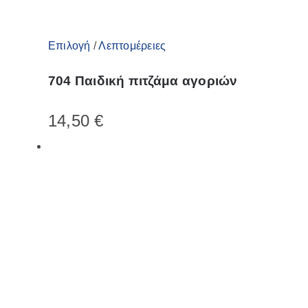
Αυτό
Επιλογή
/
Λεπτομέρειες
το
704 Παιδική πιτζάμα αγοριών
προϊόν
έχει
14,50
€
πολλαπλές
παραλλαγές.
Οι
επιλογές
μπορούν
να
επιλεγούν
στη
σελίδα
του