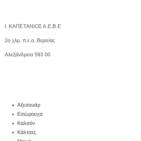
σελίδα
του
προϊόντος
Ι. ΚΑΠΕΤΑΝΙΟΣ Α.Ε.Β.Ε
2ο χλμ. π.ε.ο, Βεροίας
Αλεξάνδρεια 593 00
Αξεσουάρ
Εσώρουχα
Καλσόν
Κάλτσες