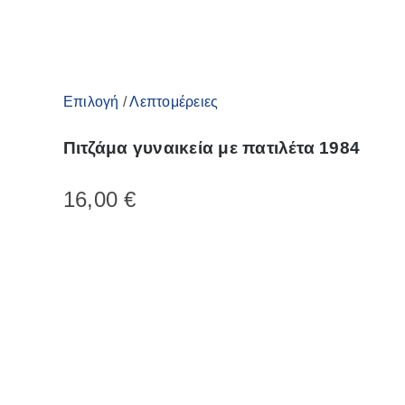
προϊόντος
Αυτό
Επιλογή
/
Λεπτομέρειες
το
Πιτζάμα γυναικεία με πατιλέτα 1984
προϊόν
έχει
16,00
€
πολλαπλές
παραλλαγές.
Οι
επιλογές
μπορούν
να
επιλεγούν
στη