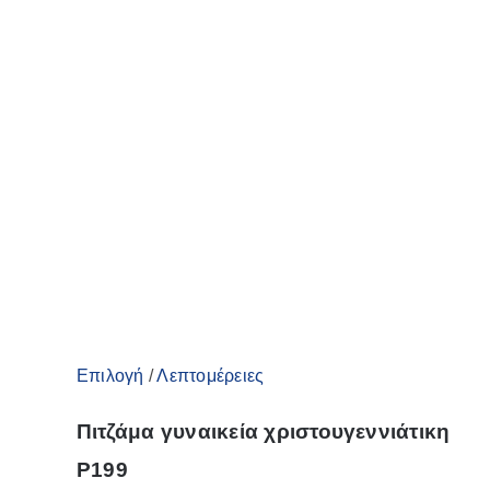
Αυτό
Επιλογή
/
Λεπτομέρειες
το
Πιτζάμα γυναικεία χριστουγεννιάτικη
προϊόν
P199
έχει