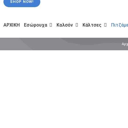
SHOP NOW!
ΑΡΧΙΚΗ
Εσώρουχα
Καλσόν
Κάλτσες
Πιτζάμ
Αρχ