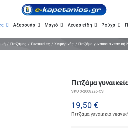
ες
Αξεσουάρ
Μαγιό
Λευκά είδη
Ρούχα
Π
ική
Πιτζάμες
Γυναικείες
Χειμερινές
Πιτζάμα γυναικεία νεανική 
Πιτζάμα γυναικεί
SKU
0-2008226-CS
19,50
€
Πιτζάμα γυναικεία νεανικ