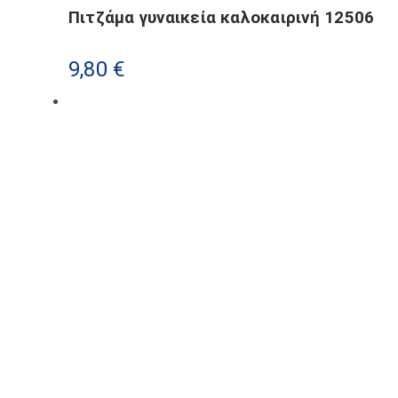
Πιτζάμα γυναικεία καλοκαιρινή 12506
προϊόν
έχει
9,80
€
πολλαπλές
παραλλαγές.
Οι
επιλογές
μπορούν
να
επιλεγούν
στη
σελίδα
του
προϊόντος