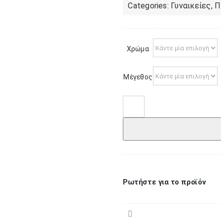
Categories:
Γυναικείες
,
Π
Χρώμα
Μέγεθος
Πιτζάμα
γυναικεία
νεανική
2608
ποσότητα
Ρωτήστε για το προϊόν