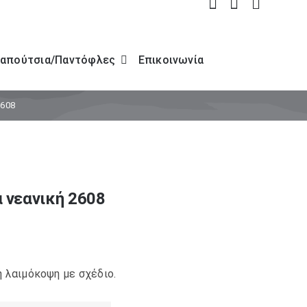
απούτσια/Παντόφλες
Επικοινωνία
2608
α νεανική 2608
ή λαιμόκοψη με σχέδιο.