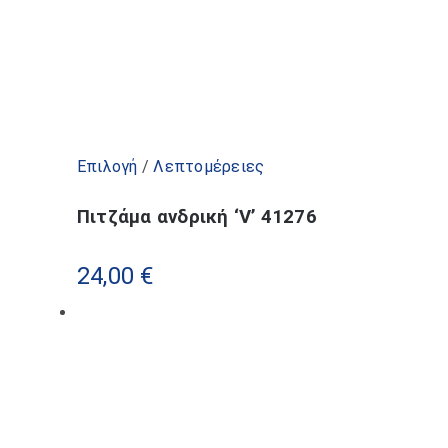
Αυτό
Επιλογή
/
Λεπτομέρειες
το
Πιτζάμα ανδρική ‘V’ 41276
προϊόν
έχει
24,00
€
πολλαπλές
παραλλαγές.
Οι
επιλογές
μπορούν
να