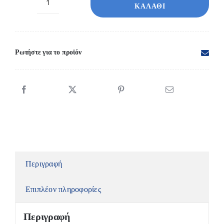
ΚΑΛΆΘΙ
Σουτιέν
μαστεκτομής
με
σχέδιο
Ρωτήστε για το προϊόν
114
ποσότητα
Περιγραφή
Επιπλέον πληροφορίες
Περιγραφή