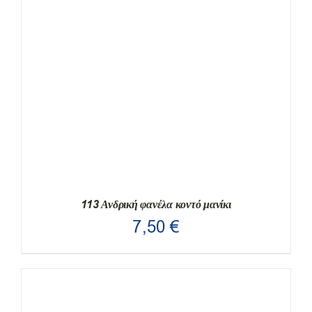
ΠΟΛΛΑΠΛΈΣ
ΠΑΡΑΛΛΑΓΈΣ.
ΟΙ
ΕΠΙΛΟΓΈΣ
ΜΠΟΡΟΎΝ
ΝΑ
ΕΠΙΛΕΓΟΎΝ
ΣΤΗ
ΣΕΛΊΔΑ
ΤΟΥ
ΠΡΟΪΌΝΤΟΣ
113 Ανδρική φανέλα κοντό μανίκι
7,50
€