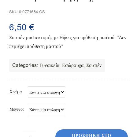
Παπούτσια/Παντόφλες
Χριστουγεννιάτικα
SKU
0-0771684-CS
Επικοινωνία
6,50
€
Σουτιέν μαστεκτομής με θήκες για πρόθεση μαστού. *Δεν
περιέχει πρόθεση μαστού*
Categories:
Γυναικεία
,
Εσώρουχα
,
Σουτιέν
Χρώμα
Μέγεθος
ΠΡΟΣΘΉΚΗ ΣΤΟ