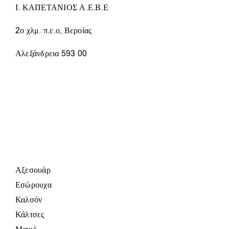
ΣΕΛΊΔΑ
Ι. ΚΑΠΕΤΑΝΙΟΣ Α.Ε.Β.Ε
ΤΟΥ
ΠΡΟΪΌΝΤΟΣ
2ο χλμ. π.ε.ο, Βεροίας
Αλεξάνδρεια 593 00
Αξεσουάρ
Εσώρουχα
Καλσόν
Κάλτσες