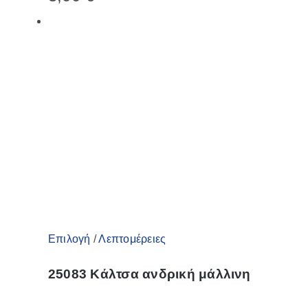
Οι
επιλογές
μπορούν
να
επιλεγούν
στη
σελίδα
του
προϊόντος
Αυτό
Επιλογή
/
Λεπτομέρειες
το
25083 Κάλτσα ανδρική μάλλινη
προϊόν
έχει