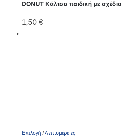
DONUT Κάλτσα παιδική με σχέδιο
προϊόν
έχει
1,50
€
πολλαπλές
παραλλαγές.
Οι
επιλογές
μπορούν
να
επιλεγούν
στη
σελίδα
του
προϊόντος
Αυτό
Επιλογή
/
Λεπτομέρειες