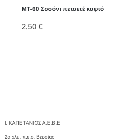
το
MT-60 Σοσόνι πετσετέ κοφτό
προϊόν
έχει
2,50
€
πολλαπλές
παραλλαγές.
Οι
επιλογές
μπορούν
να
επιλεγούν
στη
σελίδα
του
προϊόντος
Ι. ΚΑΠΕΤΑΝΙΟΣ Α.Ε.Β.Ε
2ο χλμ. π.ε.ο, Βεροίας