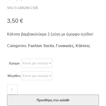
Παπούτσια/Παντόφλες
SKU
0-1405286-CS05
Χριστουγεννιάτικα
Επικοινωνία
3,50
€
Κάλτσα βαμβακολύκρα 2 ζεύγη με όμορφο σχέδιο!
Categories:
Fashion Socks
,
Γυναικείες
,
Κάλτσες
Χρώμα
Μέγεθος
W621
Κάλτσα
Προσθήκη στο καλάθι
βαμβακολύκρα