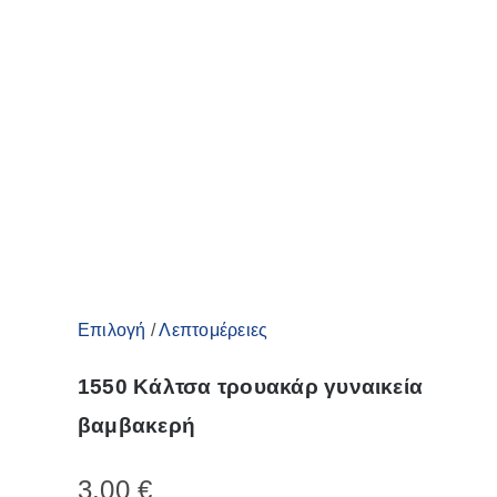
Αυτό
Επιλογή
/
Λεπτομέρειες
το
1550 Κάλτσα τρουακάρ γυναικεία
προϊόν
βαμβακερή
έχει
πολλαπλές
3,00
€
παραλλαγές.