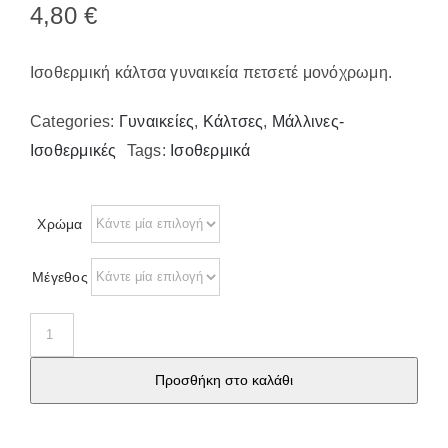
4,80
€
Επικοινωνία
Ισοθερμική κάλτσα γυναικεία πετσετέ μονόχρωμη.
Categories:
Γυναικείες
,
Κάλτσες
,
Μάλλινες-
Ισοθερμικές
Tags:
Ισοθερμικά
Χρώμα
Μέγεθος
Ισοθερμική
κάλτσα
Προσθήκη στο καλάθι
γυναικεία
19610
ποσότητα