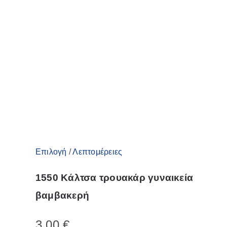
Αυτό
Επιλογή
/
Λεπτομέρειες
το
1550 Κάλτσα τρουακάρ γυναικεία
προϊόν
βαμβακερή
έχει
πολλαπλές
3,00
€
παραλλαγές.