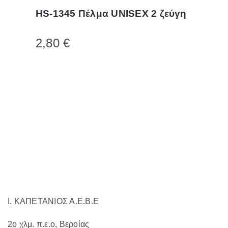
το
HS-1345 Πέλμα UNISEX 2 ζεύγη
προϊόν
έχει
2,80
€
πολλαπλές
παραλλαγές.
Οι
επιλογές
μπορούν
να
επιλεγούν
στη
σελίδα
του
προϊόντος
Ι. ΚΑΠΕΤΑΝΙΟΣ Α.Ε.Β.Ε
2ο χλμ. π.ε.ο, Βεροίας